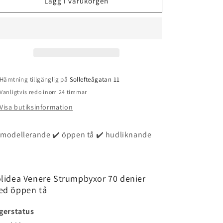
Solidea
Solidea
Lägg i varukorgen
Venere
Venere
70
70
open
open
toe
toe
-
-
kompressionsstrumpbyxa
kompressionsstrumpbyxa
Hämtning tillgänglig på
Sollefteågatan 11
Vanligtvis redo inom 24 timmar
Visa butiksinformation
 modellerande ✔️ öppen tå ✔️ hudliknande
lidea Venere Strumpbyxor 70 denier
d öppen tå
gerstatus