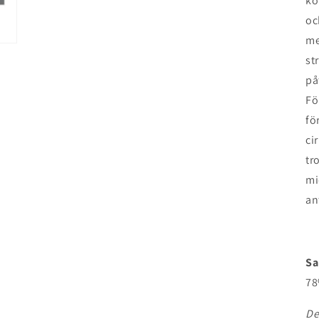
ko
oc
me
st
på
Fö
fö
ci
tr
mi
an
Sa
78
De