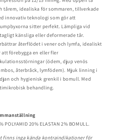
mpression på 12/15 mmHg. Med öppen tå
h tårem, idealiska för sommaren, tillverkade
d innovativ teknologi som gör att
rumpbyxorna sitter perfekt. Lämpliga vid
tagligt känsliga eller deformerade tår.
rbättrar återflödet i vener och lymfa, idealiskt
r att förebygga en eller fler
rkulationsstörningar (ödem, djup venös
ombos, återbråck, lymfödem). Mjuk linning i
djan och hygienisk grenkil i bomull. Med
timikrobisk behandling.
mmanställning
% POLYAMID 20% ELASTAN 2% BOMULL.
t finns inga kända kontraindikationer för