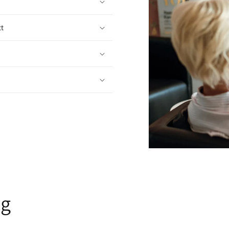
tt
gg