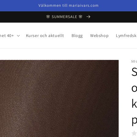
Välkommen till mariaivars.com
🌸 SUMMERSALE 🌸
met 40+
Kurser och aktuellt
Blogg
Webshop
Lymfredsk
SO
S
o