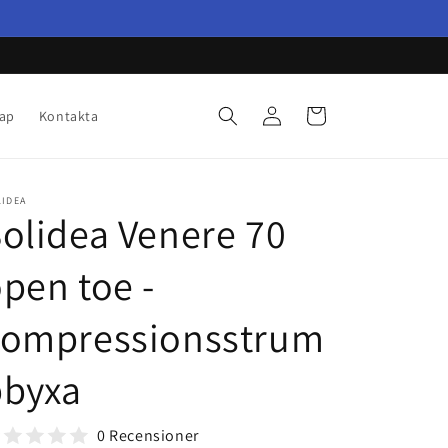
Logga
Varukorg
ap
Kontakta
in
LIDEA
olidea Venere 70
pen toe -
kompressionsstrum
pbyxa
0 Recensioner