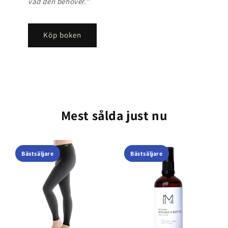
vad den behöver."
Köp boken
Mest sålda just nu
Bästsäljare
Bästsäljare