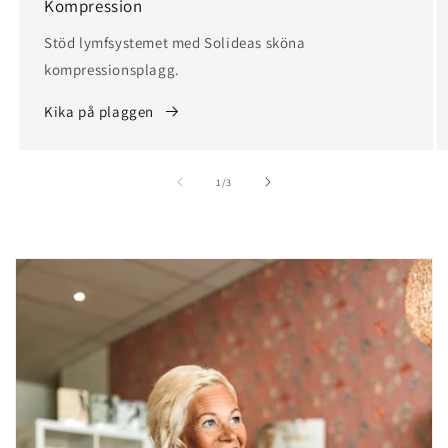
Kompression
Stöd lymfsystemet med Solideas sköna
kompressionsplagg.
Kika på plaggen
av
1
/
3