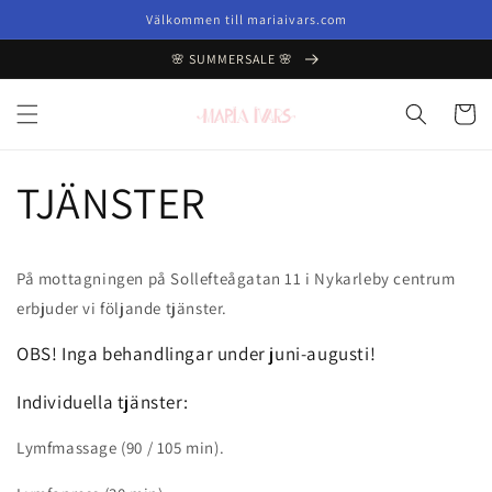
vidare
Välkommen till mariaivars.com
till
innehåll
🌸 SUMMERSALE 🌸
Varukor
TJÄNSTER
På mottagningen på Sollefteågatan 11 i Nykarleby centrum
erbjuder vi följande tjänster.
OBS! Inga behandlingar under juni-augusti!
Individuella tjänster:
Lymfmassage (90 / 105 min).