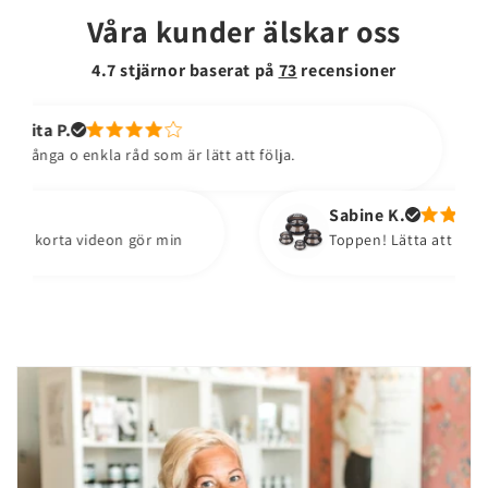
Våra kunder älskar oss
4.7 stjärnor baserat på
73
recensioner
Ca
nkla råd som är lätt att följa.
Såå pe
Per
Hål
des
Sabine K.
videon gör min
Toppen! Lätta att använda och 