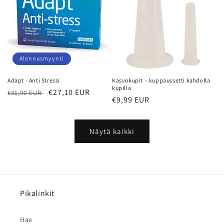
Alennusmyynti
Adapt - Anti Stressi
Kasvokupit – kuppaussetti kahdella
kupilla
Normaalihinta
Myyntihinta
€27,10 EUR
€31,90 EUR
Normaalihinta
€9,99 EUR
Näytä kaikki
Pikalinkit
Hae