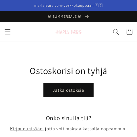
Ohita ja
mariaivars.com-verkkokauppaan 🇫🇮
siirry
sisältöön
🌸 SUMMERSALE 🌸
Ostoskor
Ostoskorisi on tyhjä
Jatka ostoksia
Onko sinulla tili?
Kirjaudu sisään
, jotta voit maksaa kassalla nopeammin.