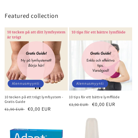
Featured collection
Alennusmyynti
Alennusmyynti
10 tecken på ett trögt lymfsystem -
10 tips för ett bättre lymfflöde
Gratis Guide
Normaalihinta
Myyntihinta
€0,00 EUR
€3,90 EUR
Normaalihinta
Myyntihinta
€0,00 EUR
€1,90 EUR