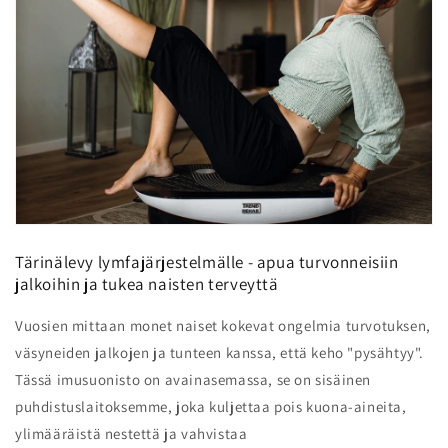
Tärinälevy lymfajärjestelmälle - apua turvonneisiin
jalkoihin ja tukea naisten terveyttä
Vuosien mittaan monet naiset kokevat ongelmia turvotuksen,
väsyneiden jalkojen ja tunteen kanssa, että keho "pysähtyy".
Tässä imusuonisto on avainasemassa, se on sisäinen
puhdistuslaitoksemme, joka kuljettaa pois kuona-aineita,
ylimääräistä nestettä ja vahvistaa