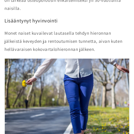
on tärkeää osteoporoosin ehkäisemiseksi yli 50-vuotiailla
naisilla.
Lisääntynyt hyvinvointi
Monet naiset kuvailevat lautasella tehdyn hieronnan
jälkeistä keveyden ja rentoutumisen tunnetta, aivan kuten
hellävaraisen kokovartalohieronnan jälkeen.