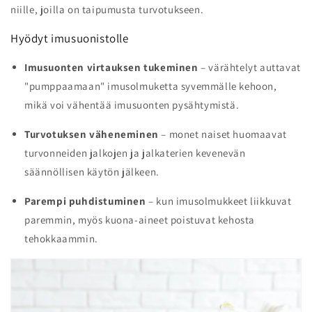
niille, joilla on taipumusta turvotukseen.
Hyödyt imusuonistolle
Imusuonten virtauksen tukeminen
– värähtelyt auttavat
"pumppaamaan" imusolmuketta syvemmälle kehoon,
mikä voi vähentää imusuonten pysähtymistä.
Turvotuksen väheneminen
– monet naiset huomaavat
turvonneiden jalkojen ja jalkaterien kevenevän
säännöllisen käytön jälkeen.
Parempi puhdistuminen
– kun imusolmukkeet liikkuvat
paremmin, myös kuona-aineet poistuvat kehosta
tehokkaammin.