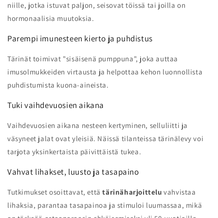
niille, jotka istuvat paljon, seisovat töissä tai joilla on
hormonaalisia muutoksia.
Parempi imunesteen kierto ja puhdistus
Tärinät toimivat "sisäisenä pumppuna", joka auttaa
imusolmukkeiden virtausta ja helpottaa kehon luonnollista
puhdistumista kuona-aineista.
Tuki vaihdevuosien aikana
Vaihdevuosien aikana nesteen kertyminen, selluliitti ja
väsyneet jalat ovat yleisiä. Näissä tilanteissa tärinälevy voi
tarjota yksinkertaista päivittäistä tukea.
Vahvat lihakset, luusto ja tasapaino
Tutkimukset osoittavat, että
tärinäharjoittelu
vahvistaa
lihaksia, parantaa tasapainoa ja stimuloi luumassaa, mikä