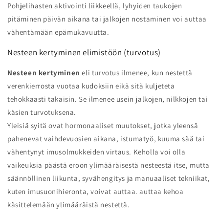
Pohjelihasten aktivointi liikkeellä, lyhyiden taukojen
pitäminen päivän aikana tai jalkojen nostaminen voi auttaa
vähentämään epämukavuutta.
Nesteen kertyminen elimistöön (turvotus)
Nesteen kertyminen
eli turvotus ilmenee, kun nestettä
verenkierrosta vuotaa kudoksiin eikä sitä kuljeteta
tehokkaasti takaisin. Se ilmenee usein jalkojen, nilkkojen tai
käsien turvotuksena.
Yleisiä syitä ovat hormonaaliset muutokset, jotka yleensä
pahenevat vaihdevuosien aikana, istumatyö, kuuma sää tai
vähentynyt imusolmukkeiden virtaus. Keholla voi olla
vaikeuksia päästä eroon ylimääräisestä nesteestä itse, mutta
säännöllinen liikunta, syvähengitys ja manuaaliset tekniikat,
kuten imusuonihieronta, voivat auttaa.
auttaa kehoa
käsittelemään ylimääräistä nestettä.