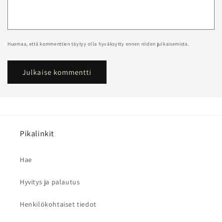
Huomaa, että kommenttien täytyy olla hyväksytty ennen niiden julkaisemista.
Pikalinkit
Hae
Hyvitys ja palautus
Henkilökohtaiset tiedot