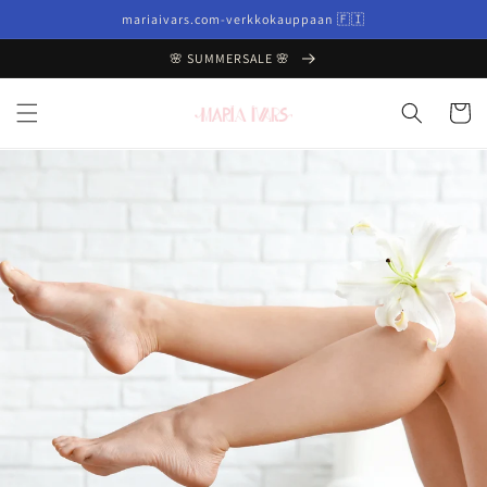
Ohita ja
mariaivars.com-verkkokauppaan 🇫🇮
siirry
sisältöön
🌸 SUMMERSALE 🌸
Ostoskor