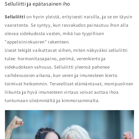
Selluliitti ja epätasainen iho
Selluliitti
on hyvin yleistä, erityisesti naisilla, ja se on täysin
vaaratonta. Se syntyy, kun rasvakudos painautuu ihon alla
olevaa sidekudosta vasten, mikä luo tyypillisen
"appelsiininkuoren" rakenteen.
Useat tekijät vaikuttavat siihen, miten näkyväksi selluliitti
tulee: hormonitasapaino, perimä, verenkierto ja
sidekudoksen vahvuus. Selluliitti yleensä pahenee
vaihdevuosien aikana, kun veren ja imunesteen kierto
toimivat heikommin. Terveelliset elämäntavat, monipuolinen
liikunta ja hyvä imunesteen virtaus voivat auttaa ihoa
tuntumaan sileämmältä ja kimmoisammalta.