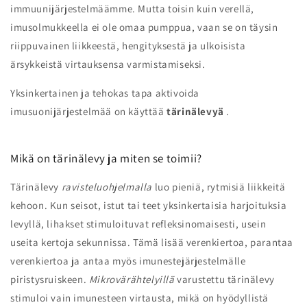
immuunijärjestelmäämme. Mutta toisin kuin verellä,
imusolmukkeella ei ole omaa pumppua, vaan se on täysin
riippuvainen liikkeestä, hengityksestä ja ulkoisista
ärsykkeistä virtauksensa varmistamiseksi.
Yksinkertainen ja tehokas tapa aktivoida
imusuonijärjestelmää on käyttää
tärinälevyä
.
Mikä on tärinälevy ja miten se toimii?
Tärinälevy
ravisteluohjelmalla
luo pieniä, rytmisiä liikkeitä
kehoon. Kun seisot, istut tai teet yksinkertaisia harjoituksia
levyllä, lihakset stimuloituvat refleksinomaisesti, usein
useita kertoja sekunnissa. Tämä lisää verenkiertoa, parantaa
verenkiertoa ja antaa myös imunestejärjestelmälle
piristysruiskeen.
Mikrovärähtelyillä
varustettu tärinälevy
stimuloi vain imunesteen virtausta, mikä on hyödyllistä