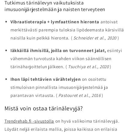
Tutkimus tärinälevyn vaikutuksista
imusuonijärjestelmään ja naisten terveyteen
Vibraatioterapia + lymfaattinen hieronta
antoivat
merkittävästi parempia tuloksia lipödeemasta kärsivillä
naisilla kuin pelkkä hieronta. (
Schneider et al., 2020
)
Iäkkäillä ihmisillä, joilla on turvonneet jalat,
esiintyi
vähemmän turvotusta kahden viikon säännöllisen
tärinäharjoittelun jälkeen. (
Tsuchiya et al., 2020
)
Ihon läpi tehtävien värähtelyjen
on osoitettu
stimuloivan pinnallista imusuonijärjestelmää ja
parantavan virtausta. (
Pastouret et al., 2016
)
Mistä voin ostaa tärinälevyjä?
Trendrehab.fi -sivustolla
on hyvä valikoima tärinälevyjä.
Löydät neljä erilaista mallia, joissa kaikissa on erilaisia