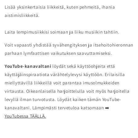
Lisää yksinkertaisia liikkeitä, kuten pehmeitä, ihania
aistimisliikkeitä.
Laita lempimusiikkisi soimaan ja liiku musiikin tahtiin.
Voit vapaasti yhdistää syvähengityksen ja itsehoitohieronnan
parhaan lymfaattisen vaikutuksen saavuttamiseksi.
YouTube-kanavaltani
löydät sekä käyttöohjeita että
käyttäjäinspiraatiota värähtelylevysi käyttöön. Erilaisilla
miellyttävillä liikkeillä voit parantaa imusolmukkeiden
virtausta. Oikeanlaisella harjoittelulla voit myös harjoitella
levyllä ilman turvotusta. Löydät kaiken tämän YouTube-
kanavaltani. Lämpimästi tervetuloa katsomaan ➡️
YouTubessa TÄÄLLÄ.