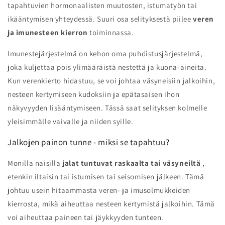
tapahtuvien hormonaalisten muutosten, istumatyön tai
ikääntymisen yhteydessä. Suuri osa selityksestä piilee
veren
ja imunesteen kierron
toiminnassa.
Imunestejärjestelmä on kehon oma puhdistusjärjestelmä,
joka kuljettaa pois ylimääräistä nestettä ja kuona-aineita.
Kun verenkierto hidastuu, se voi johtaa väsyneisiin jalkoihin,
nesteen kertymiseen kudoksiin ja epätasaisen ihon
näkyvyyden lisääntymiseen. Tässä saat selityksen kolmelle
yleisimmälle vaivalle ja niiden syille.
Jalkojen painon tunne - miksi se tapahtuu?
Monilla naisilla
jalat tuntuvat raskaalta tai väsyneiltä
,
etenkin iltaisin tai istumisen tai seisomisen jälkeen. Tämä
johtuu usein hitaammasta veren- ja imusolmukkeiden
kierrosta, mikä aiheuttaa nesteen kertymistä jalkoihin. Tämä
voi aiheuttaa paineen tai jäykkyyden tunteen.