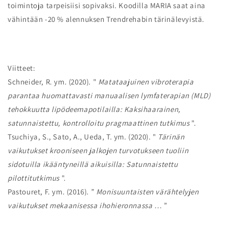
toimintoja tarpeisiisi sopivaksi. Koodilla MARIA saat aina
vähintään -20 % alennuksen Trendrehabin tärinälevyistä.
Viitteet:
Schneider, R. ym. (2020). "
Matataajuinen vibroterapia
parantaa huomattavasti manuaalisen lymfaterapian (MLD)
tehokkuutta lipödeemapotilailla: Kaksihaarainen,
satunnaistettu, kontrolloitu pragmaattinen tutkimus
".
Tsuchiya, S., Sato, A., Ueda, T. ym. (2020). "
Tärinän
vaikutukset krooniseen jalkojen turvotukseen tuoliin
sidotuilla ikääntyneillä aikuisilla: Satunnaistettu
pilottitutkimus
".
Pastouret, F. ym. (2016). ”
Monisuuntaisten värähtelyjen
vaikutukset mekaanisessa ihohieronnassa …
”